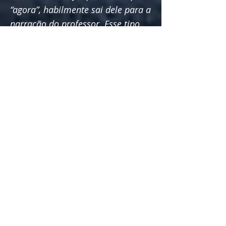
“agora”, habilmente sai dele para a
narração do professor. Esse tipo
de coisa em que você deseja criar
uma atmosfera que talvez
estivesse ausente do tempo
“agora”; e construí-lo por sua
própria narração como professor.
E você se pegará dizendo: “E
enquanto esperavam do lado de
fora do castelo, ficaram
petrificados. Quem pode vir
daquela porta do castelo? "