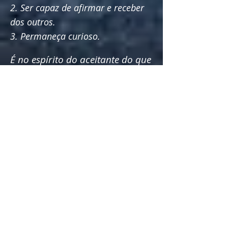
2. Ser capaz de afirmar e receber
dos outros.
3. Permaneça curioso.
É no espírito do aceitante do que
as crianças trazem para a
situação - sempre o receptor, o
curioso, o dramaturgo, o
criador de tensões e,
ocasionalmente, o diretor e o
ator - que devo funcionar.
Dorothy também viu que as
perguntas que você faz em
sala de aula refletem
"como
você realmente é orientado
como professor"
. Ela observou