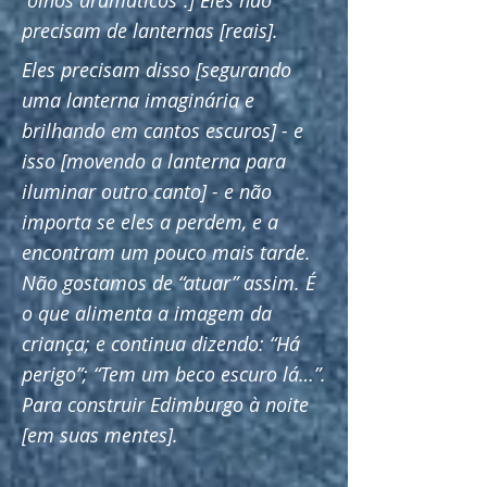
“olhos dramáticos”.] Eles não
precisam de lanternas [reais].
Eles precisam disso [segurando
uma lanterna imaginária e
brilhando em cantos escuros] - e
isso [movendo a lanterna para
iluminar outro canto] - e não
importa se eles a perdem, e a
encontram um pouco mais tarde.
Não gostamos de “atuar” assim. É
o que alimenta a imagem da
criança; e continua dizendo: “Há
perigo”; “Tem um beco escuro lá…”.
Para construir Edimburgo à noite
[em suas mentes].