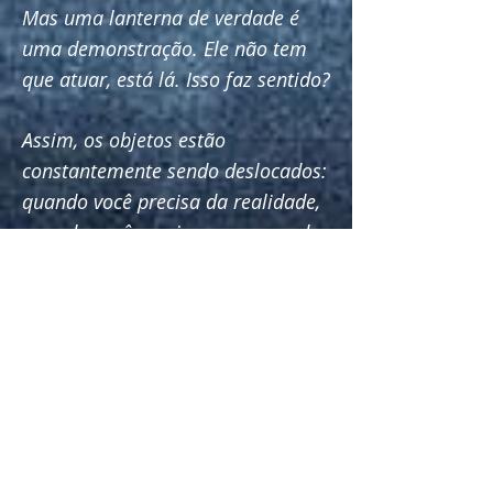
Mas uma lanterna de verdade é
uma demonstração. Ele não tem
que atuar, está lá. Isso faz sentido?
Assim, os objetos estão
constantemente sendo deslocados:
quando você precisa da realidade,
quando você precisa pegar a pedra
[entregando um objeto real]; ou
quando precisar dizer: “Segura a
pedra ...” [entregando uma
imaginária] - é conforme, o que
ajuda a criança a não se sentir
encarada; mas ajuda a criança a
reconhecer o auto-espectador: “Eu
vejo o que estou fazendo. Eu sou