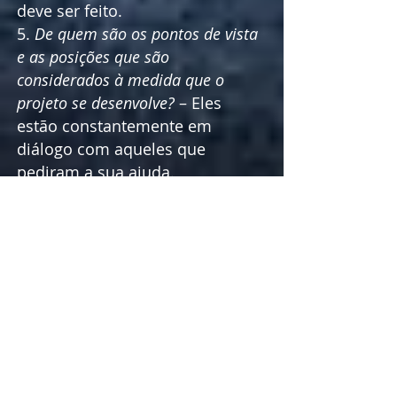
deve ser feito.
5.
De quem são os pontos de vista
e as posições que são
considerados à medida que o
projeto se desenvolve?
– Eles
estão constantemente em
diálogo com aqueles que
pediram a sua ajuda.
6.
De onde vem a tensão
produtiva?
– Não saber como
farão este trabalho bem feito e a
tempo para as pessoas que
deles dependem é uma tensão
produtiva, quando todos estão a
aproximar-se de se tornarem
nas pessoas que desejam ser.
7.
O quê e como os jovens estão a