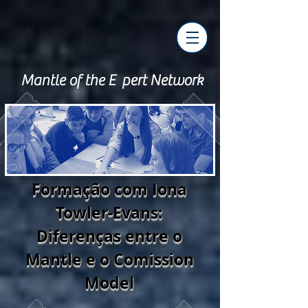
Mantle of the E pert Network
Formação com Iona
Towler-Evans:
Diferenças entre o
Mantle e o Comission
Model