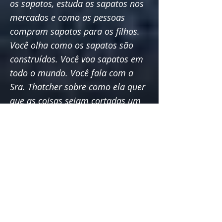
os sapatos, estuda os sapatos nos
mercados e como as pessoas
compram sapatos para os filhos.
Você olha como os sapatos são
construídos. Você voa sapatos em
todo o mundo. Você fala com a
Sra. Thatcher sobre como ela quer
que as coisas sejam cortadas um
pouco e tem que decidir se vai
parar de costurar à mão e
começar a colar, e é uma questão
séria. Você discute o museu de
calçados que você tem. E assim
por diante. Mas você nunca precisa
enfiar uma agulha em um pedaço
de couro, porque você não