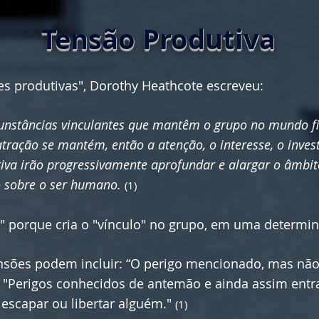
Tensão Produtiva
es produtivas", Dorothy Heathcote escreveu:
ircunstâncias vinculantes que mantêm o grupo no mundo f
 atração se mantém, então a atenção, o interesse, o inve
iva irão progressivamente aprofundar e alargar o âmbit
 sobre o ser humano.
(1)
a" porque cria o "vínculo" no grupo, em uma determin
nsões podem incluir: “O perigo mencionado, mas não 
, "Perigos conhecidos de antemão e ainda assim ent
 escapar ou libertar alguém."
(1)