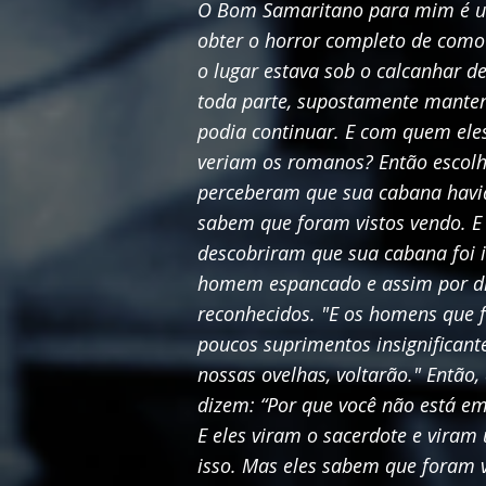
O Bom Samaritano para mim é um
obter o horror completo de como 
o lugar estava sob o calcanhar 
toda parte, supostamente mantend
podia continuar. E com quem ele
veriam os romanos?
Então escolh
perceberam que sua cabana havia 
sabem que foram vistos vendo. E i
descobriram que sua cabana foi 
homem espancado e assim por di
reconhecidos. "E os homens que f
poucos suprimentos insignifican
nossas ovelhas, voltarão." Então
dizem: “Por que você não está em 
E eles viram o sacerdote e viram
isso. Mas eles sabem que foram 