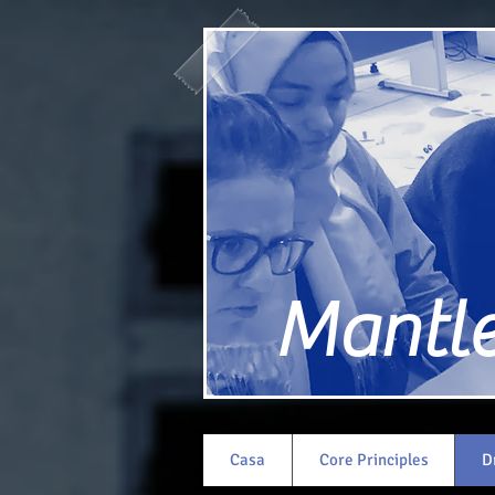
Mantle 
Casa
Core Principles
D