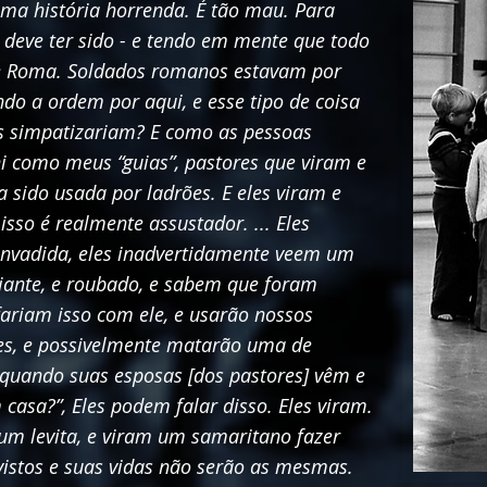
a história horrenda. É tão mau. Para
deve ter sido - e tendo em mente que todo
de Roma. Soldados romanos estavam por
o a ordem por aqui, e esse tipo de coisa
s simpatizariam? E como as pessoas
i como meus “guias”, pastores que viram e
sido usada por ladrões. E eles viram e
sso é realmente assustador. ... Eles
invadida, eles inadvertidamente veem um
ante, e roubado, e sabem que foram
ariam isso com ele, e usarão nossos
tes, e possivelmente matarão uma de
, quando suas esposas [dos pastores] vêm e
casa?”, Eles podem falar disso. Eles viram.
 um levita, e viram um samaritano fazer
vistos e suas vidas não serão as mesmas.