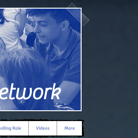
Network
olling Role
Vídeos
More