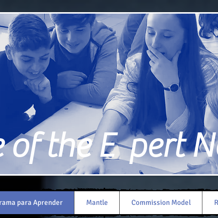
of the E pert 
rama para Aprender
Mantle
Commission Model
R