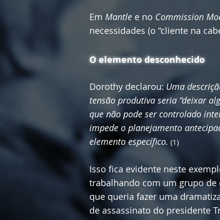
Em
Mantle
e no
Commission Mo
necessidades (o “cliente na cabe
O elemento desconhecido
Dorothy declarou:
Uma descriçã
tensão produtiva seria “deixar al
que não pode ser controlado inte
impede o planejamento antecipad
elemento específico.
(1)
Isso fica evidente neste exemp
trabalhando com um grupo de 
que queria fazer uma dramatiz
de assassinato do presidente T