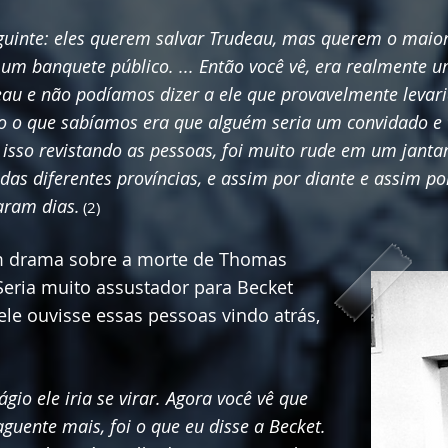
guinte: eles querem salvar Trudeau, mas querem o maior
um banquete público. ... Então você vê, era realmente u
eau e não podíamos dizer a ele que provavelmente levar
o o que sabíamos era que alguém seria um convidado e 
isso revistando as pessoas, foi muito rude em um jantar
das diferentes províncias, e assim por diante e assim por
aram dias.
(2)
um drama sobre a morte de Thomas
“Seria muito assustador para Becket
ele ouvisse essas pessoas vindo atrás,
gio ele iria se virar. Agora você vê que
aguente mais, foi o que eu disse a Becket.