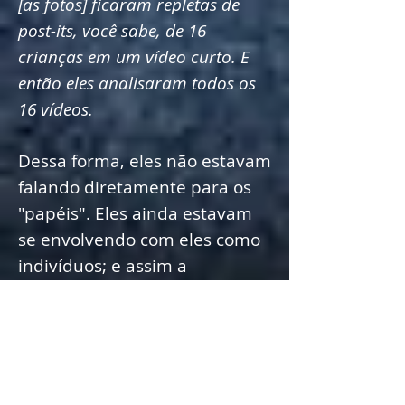
[as fotos] ficaram repletas de
post-its, você sabe, de 16
crianças em um vídeo curto. E
então eles analisaram todos os
16 vídeos.
Dessa forma, eles não estavam
falando diretamente para os
"papéis". Eles ainda estavam
se envolvendo com eles como
indivíduos; e assim a
dimensão afetiva permaneceu
forte. Assistir aos vídeos, no
entanto, deu aos alunos
espaço e tempo para
realmente lidar com os